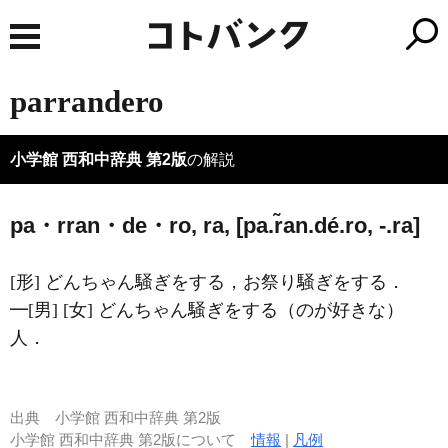
parrandero
小学館 西和中辞典 第2版
の解説
pa・rran・de・ro, ra, [pa.r̃an.dé.ro, -.ra]
[形] どんちゃん騒ぎをする，お祭り騒ぎをする．
━[男] [女] どんちゃん騒ぎをする（のが好きな）
人．
出典
小学館 西和中辞典 第2版
小学館 西和中辞典 第2版について
情報
|
凡例