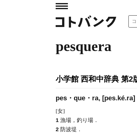
pesquera
小学館 西和中辞典 第2
pes・que・ra, [pes.ké.ra]
[女]
1
漁場，釣り場．
2
防波堤．