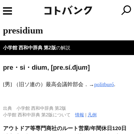
presidium
小学館 西和中辞典 第2版
の解説
pre・si・dium, [pre.sí.đju
m
]
[男] （旧ソ連の）最高会議幹部会．→
politburó
.
出典
小学館 西和中辞典 第2版
小学館 西和中辞典 第2版について
情報
|
凡例
アウトドア等専門商社のルート営業/年間休日120日