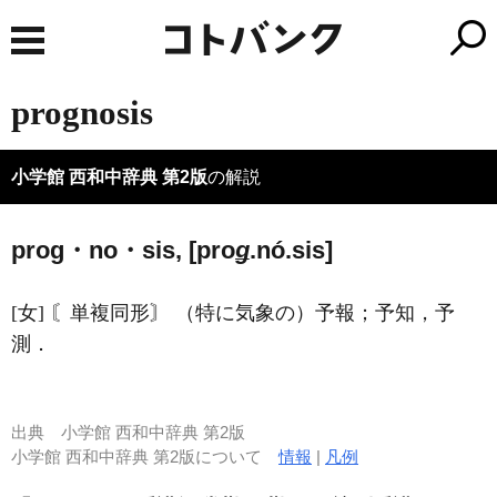
prognosis
小学館 西和中辞典 第2版
の解説
prog・no・sis, [pro
ǥ
.nó.sis]
[女] 〘単複同形〙 （特に気象の）予報；予知，予
測．
出典
小学館 西和中辞典 第2版
小学館 西和中辞典 第2版について
情報
|
凡例