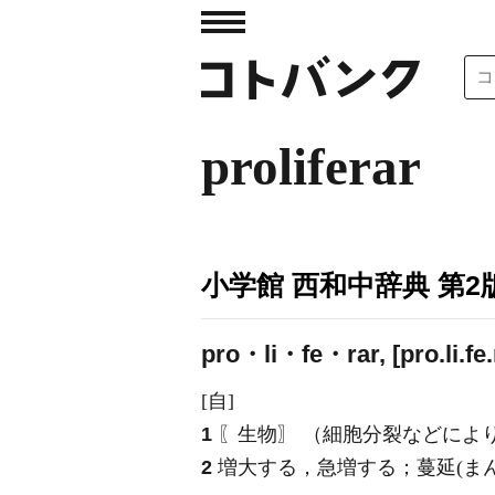
proliferar
小学館 西和中辞典 第2
pro・li・fe・rar, [pro.li.fe.
[自]
1
〖生物〗 （細胞分裂などによ
2
増大する，急増する；蔓延(ま