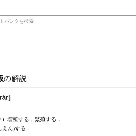
版
の解説
rár]
り）増殖する，繁殖する．
んえん)する．