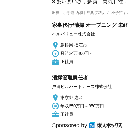
3
あいまいさ，多義［両義］性
出典
小学館 西和中辞典 第2版
小学館 
家事代行/清掃 オープニング 
ベルバリュー株式会社
島根県 松江市
月給24万400円～
正社員
清掃管理責任者
戸田ビルパートナーズ株式会社
東京都 港区
年収650万円～850万円
正社員
Sponsored by