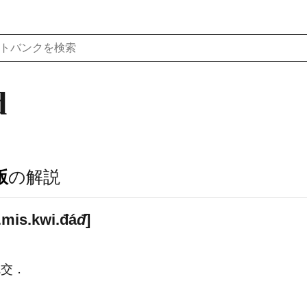
d
版
の解説
mis.kwi.đá
đ
]
乱交．