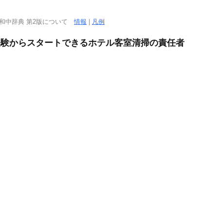
．
西和中辞典 第2版について
情報
|
凡例
未経験からスタートできるホテル客室清掃の責任者