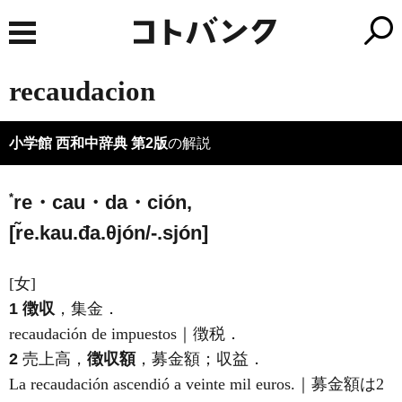
recaudacion
小学館 西和中辞典 第2版
の解説
*
re・cau・da・ción,
[r̃e.kau.đa.θjón/-.sjón]
[女]
1
徴収
，集金．
recaudación de impuestos｜徴税．
2
売上高，
徴収額
，募金額；収益．
La recaudación ascendió a veinte mil euros.｜募金額は2