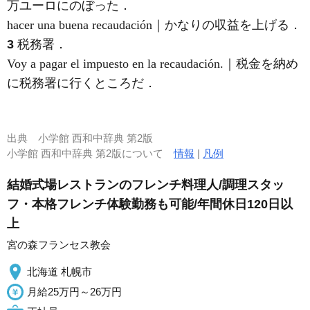
万ユーロにのぼった．
hacer una buena recaudación｜かなりの収益を上げる．
3
税務署．
Voy a pagar el impuesto en la recaudación.｜税金を納め
に税務署に行くところだ．
出典
小学館 西和中辞典 第2版
小学館 西和中辞典 第2版について
情報
|
凡例
結婚式場レストランのフレンチ料理人/調理スタッ
フ・本格フレンチ体験勤務も可能/年間休日120日以
上
宮の森フランセス教会
北海道 札幌市
月給25万円～26万円