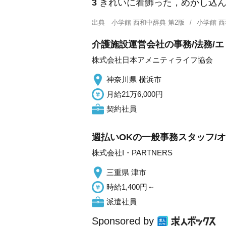
3
きれいに着飾った，めかし込
出典
小学館 西和中辞典 第2版
小学館 
介護施設運営会社の事務/法務/エ
株式会社日本アメニティライフ協会
神奈川県 横浜市
月給21万6,000円
契約社員
週払いOKの一般事務スタッフ/
株式会社I・PARTNERS
三重県 津市
時給1,400円～
派遣社員
Sponsored by