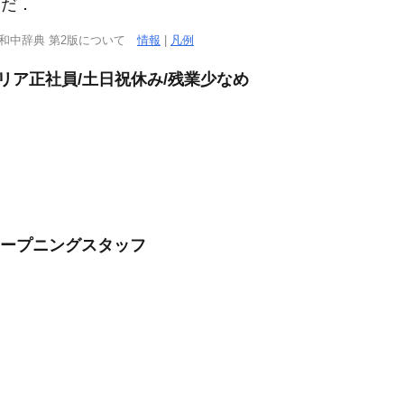
んだ．
西和中辞典 第2版について
情報
|
凡例
リア正社員/土日祝休み/残業少なめ
オープニングスタッフ