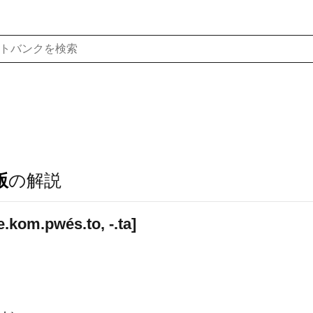
版
の解説
.kom.pwés.to, -.ta]