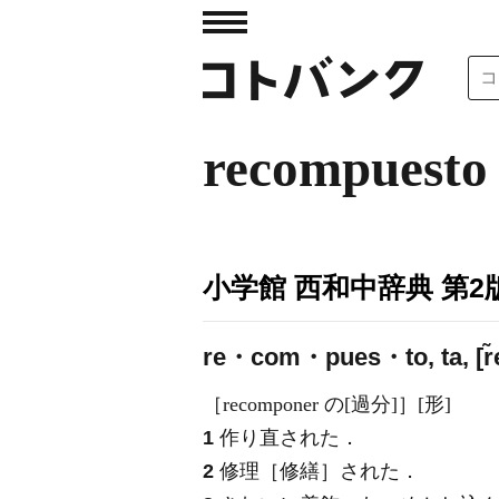
recompuesto
小学館 西和中辞典 第2
re・com・pues・to, ta, [r̃e
［recomponer の[過分]］[形]
1
作り直された．
2
修理［修繕］された．