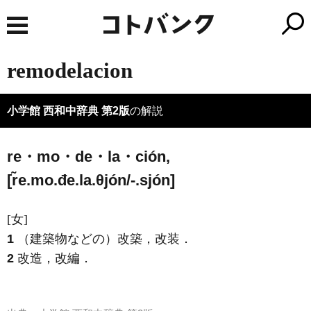
remodelacion
小学館 西和中辞典 第2版
の解説
re・mo・de・la・ción,
[r̃e.mo.đe.la.θjón/-.sjón]
[女]
1
（建築物などの）改築，改装．
2
改造，改編．