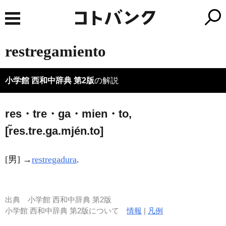
restregamiento
小学館 西和中辞典 第2版
の解説
res・tre・ga・mien・to,
[r̃es.tre.ǥa.mjén.to]
[男] →
restregadura
.
出典
小学館 西和中辞典 第2版
小学館 西和中辞典 第2版について
情報
|
凡例