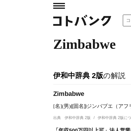
Zimbabwe
伊和中辞典 2版
の解説
Zimbabwe
[名](男)⸨固名⸩ジンバブエ（ア
出典
伊和中辞典 2版
伊和中辞典 2版
「年収500万円以上可」法人営業