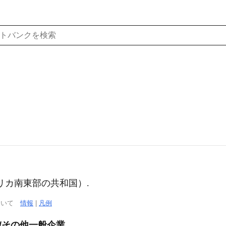
フリカ南東部の共和国）.
について
情報
|
凡例
/その他一般企業