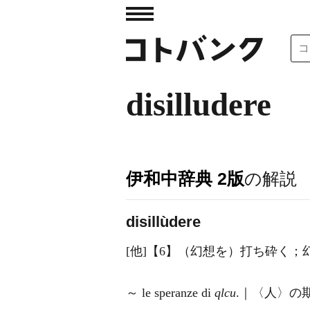
disilludere
伊和中辞典 2版
の解説
disillùdere
[他]【6】（幻想を）打ち砕く；
～ le speranze di
qlcu
.｜〈人〉の