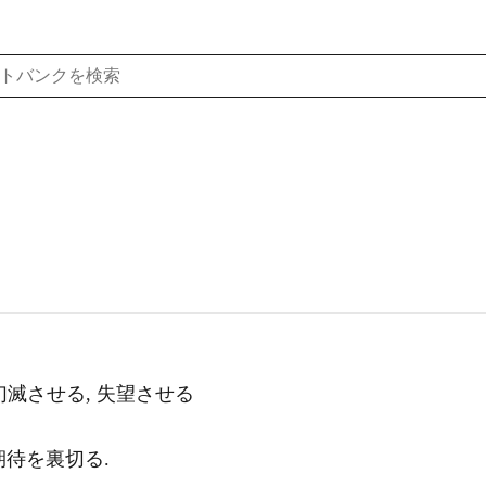
幻滅させる, 失望させる
期待を裏切る.