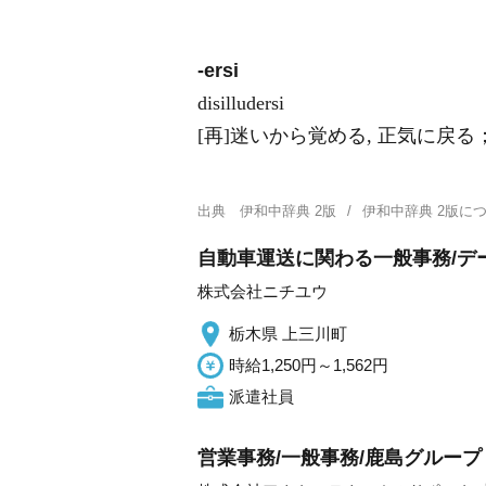
-ersi
disilludersi
[再]迷いから覚める, 正気に戻る
出典
伊和中辞典 2版
伊和中辞典 2版
自動車運送に関わる一般事務/デ
株式会社ニチユウ
栃木県 上三川町
時給1,250円～1,562円
派遣社員
営業事務/一般事務/鹿島グループ