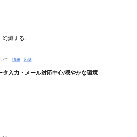
；幻滅する.
について
情報
|
凡例
ータ入力・メール対応中心/穏やかな環境