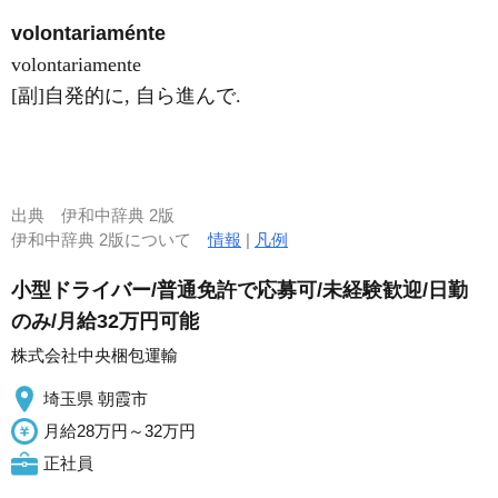
volontariaménte
volontariamente
[副]自発的に, 自ら進んで.
出典
伊和中辞典 2版
伊和中辞典 2版について
情報
|
凡例
小型ドライバー/普通免許で応募可/未経験歓迎/日勤
のみ/月給32万円可能
株式会社中央梱包運輸
埼玉県 朝霞市
月給28万円～32万円
正社員