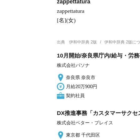
zappettatura
zappettatura
[名](女)
出典
伊和中辞典 2版
伊和中辞典 2版
10月開始/奈良県庁内/給与・労務
株式会社パソナ
奈良県 奈良市
月給20万900円
契約社員
DX推進事務「カスタマーサクセ
株式会社ベター・プレイス
東京都 千代田区