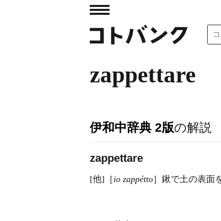
zappettare
伊和中辞典 2版
の解説
zappettare
[他]［
io zappétto
］鍬で土の表面を