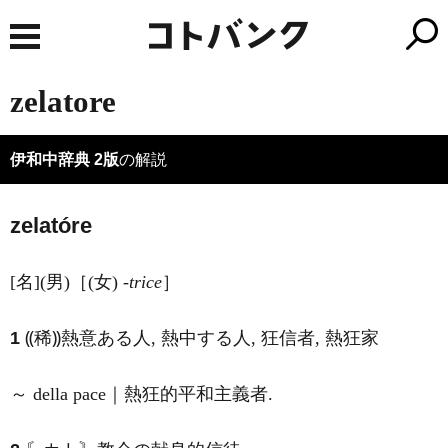
zelatore
伊和中辞典 2版
の解説
zelatóre
[名](男)［(女) -
trice
］
1
⸨稀⸩熱意ある人, 熱中する人, 狂信者, 熱狂家
～ della pace｜熱狂的平和主義者.