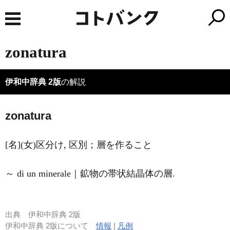
zonatura
伊和中辞典 2版
の解説
zonatura
[名](女)区分け, 区別；層を作ること
～ di un minerale｜鉱物の帯状結晶体の層.
出典
伊和中辞典 2版
伊和中辞典 2版について
情報
|
凡例