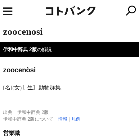
zoocenosi
伊和中辞典 2版
の解説
zoocenòsi
[名](女)〘生〙動物群集.
出典
伊和中辞典 2版
伊和中辞典 2版について
情報
|
凡例
営業職