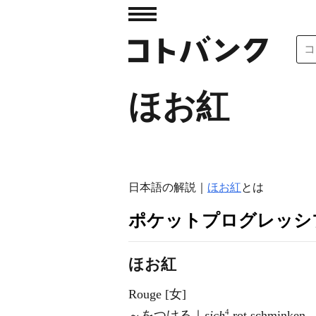
ほお紅
日本語の解説｜
ほお紅
とは
ポケットプログレッシ
ほお紅
Rouge [女]
4
～をつける｜
sich
rot schminken