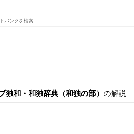
ブ独和・和独辞典（和独の部）
の解説