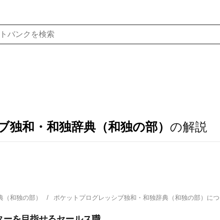
ブ独和・和独辞典（和独の部）
の解説
典（和独の部）
ポケットプログレッシブ独和・和独辞典（和独の部）に
ケターを目指せるセールス職