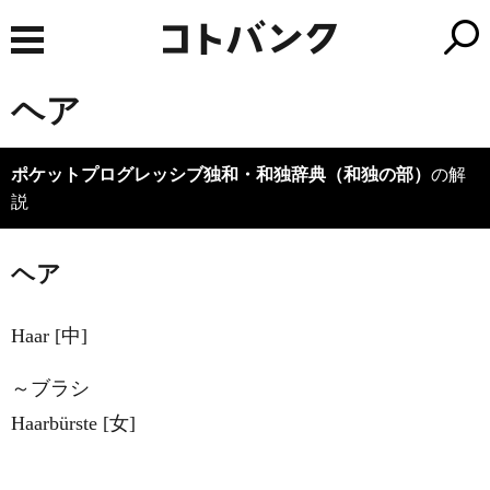
ヘア
ポケットプログレッシブ独和・和独辞典（和独の部）
の解
説
ヘア
Haar [中]
～ブラシ
Haarbürste [女]