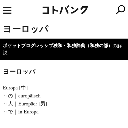
ヨーロッパ
ポケットプログレッシブ独和・和独辞典（和独の部）
の解
説
ヨーロッパ
Europa [中]
～の｜europäisch
～人｜Europäer [男]
～で｜in Europa