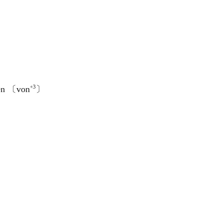
+3
en 〔von
〕