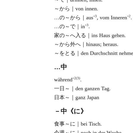
～から｜von innen.
+3
+2
…の～から｜aus
, vom Inneren
.
+3
…の～で｜in
.
家の～へ入る｜ins Haus gehen.
～から外へ｜hinaus; heraus.
～をとる｜den Durchschnitt nehm
…中
+2(3)
während
.
一日～｜den ganzen Tag.
日本～｜ganz Japan
－中《に》
食事～に｜bei Tisch.
今週～に｜noch in der Woche