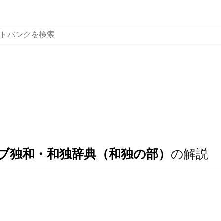
ブ独和・和独辞典（和独の部）
の解説