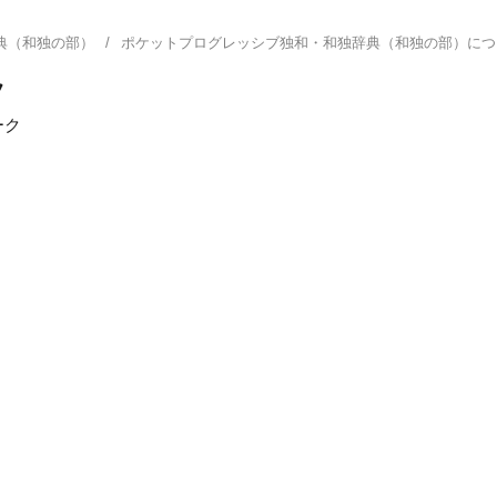
典（和独の部）
ポケットプログレッシブ独和・和独辞典（和独の部）に
フ
ーク