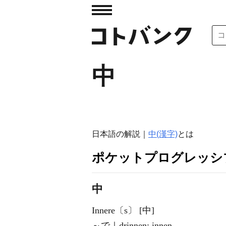
中
日本語の解説｜
中(漢字)
とは
ポケットプログレッシ
中
Innere〔s〕 [中]
～で｜drinnen; innen.