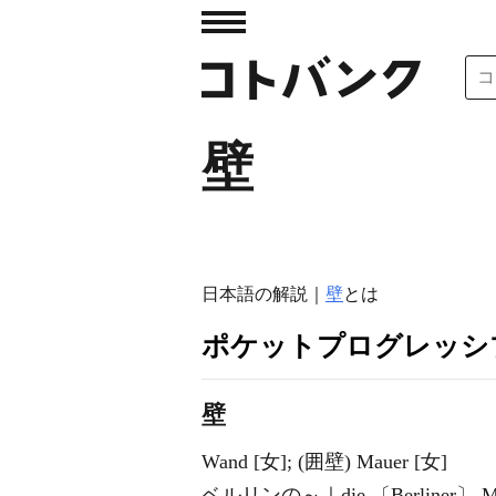
壁
日本語の解説｜
壁
とは
ポケットプログレッシ
壁
Wand [女]; (囲壁) Mauer [女]
ベルリンの～｜die 〔Berliner〕 Ma