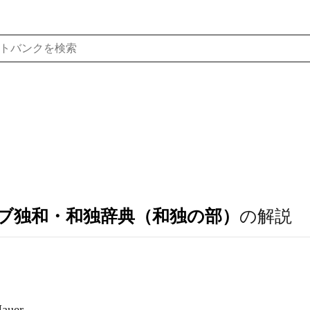
ブ独和・和独辞典（和独の部）
の解説
uer.