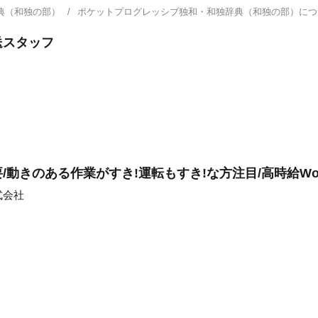
典（和独の部）
ポケットプログレッシブ独和・和独辞典（和独の部）に
送スタッフ
動きのある作業がすき!運転もすき!な方注目/高時給Wo
式会社