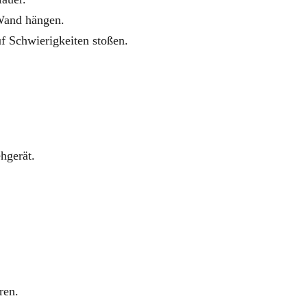
nd hängen.
erigkeiten stoßen.
hgerät.
ren.