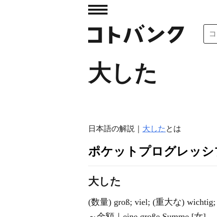
大した
日本語の解説｜
大した
とは
ポケットプログレッシ
大した
(数量) groß; viel; (重大な) wichtig
～金額｜eine große Summe [女]