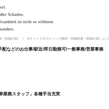
rl.
er Schaden.
t ist nicht so schlimm.
onders.
典（和独の部）
ポケットプログレッシブ独和・和独辞典（和独の部）に
配などのお仕事/駅近/即日勤務可/一般事務/営業事務
車業務スタッフ」各種手当充実