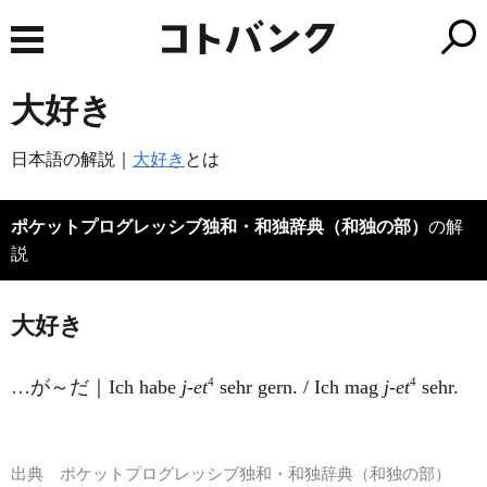
大好き
日本語の解説｜
大好き
とは
ポケットプログレッシブ独和・和独辞典（和独の部）
の解
説
大好き
4
4
…が～だ｜Ich habe
j-et
sehr gern. / Ich mag
j-et
sehr.
出典
ポケットプログレッシブ独和・和独辞典（和独の部）