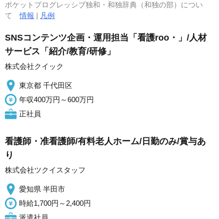
ポケットプログレッシブ独和・和独辞典（和独の部）につい
て
情報
|
凡例
SNSコンテンツ企画・運用担当「看護roo・」/人材
サービス「紹介/教育/研修」
株式会社クイック
東京都 千代田区
年収400万円～600万円
正社員
看護師・准看護師/有料老人ホーム/日勤のみ/賞与あ
り
株式会社ツクイスタッフ
愛知県 半田市
時給1,700円～2,400円
派遣社員