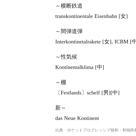
～横断鉄道
transkontinentale Eisenbahn [女]
～間弾道弾
Interkontinetalrakete [女], ICBM [
～性気候
Kontinentalklima [中]
～棚
〔Festlands〕schelf [男][中]
新～
das Neue Kontinent
出典
ポケットプログレッシブ独和・和独辞