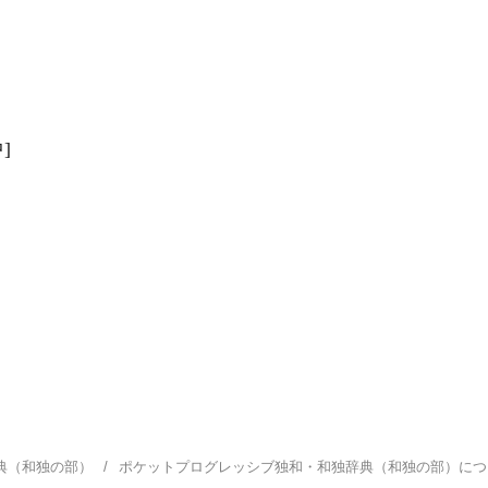
中]
典（和独の部）
ポケットプログレッシブ独和・和独辞典（和独の部）に