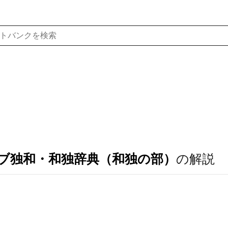
ブ独和・和独辞典（和独の部）
の解説