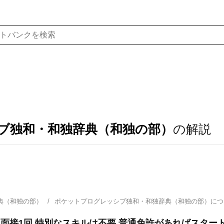
ブ独和・和独辞典（和独の部）
の解説
典（和独の部）
ポケットプログレッシブ独和・和独辞典（和独の部）に
 面接1回 特別なスキルは不要 普通免許があればスター