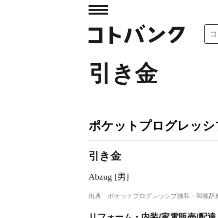
引き金
ポケットプログレッシ
引き金
Abzug [男]
出典
ポケットプログレッシブ独和・和独辞
リフォーム・内装/家電販売/配達