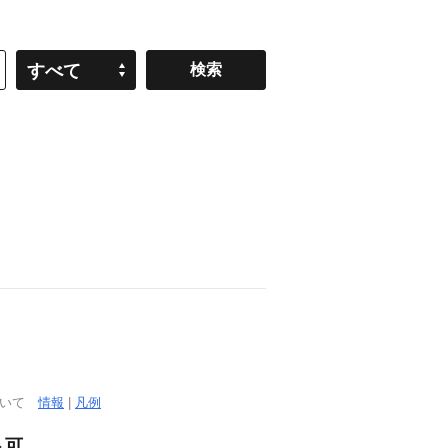
すべて
ついて
情報
|
凡例
ト可