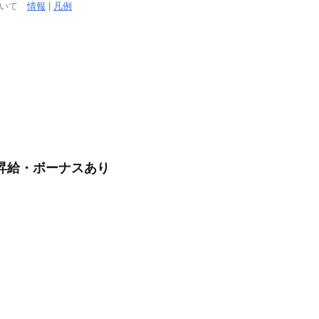
ついて
情報
|
凡例
/昇給・ボーナスあり