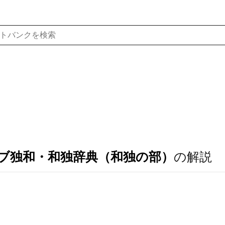
ブ独和・和独辞典（和独の部）
の解説