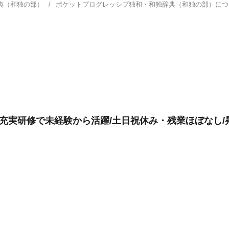
典（和独の部）
ポケットプログレッシブ独和・和独辞典（和独の部）に
躍/充実研修で未経験から活躍/土日祝休み・残業ほぼなし