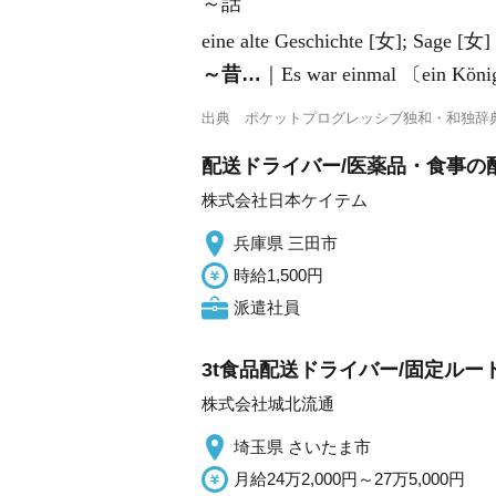
～話
eine alte Geschichte [女]; Sage [女]
～昔…
｜Es war einmal 〔ein Köni
出典
ポケットプログレッシブ独和・和独辞
配送ドライバー/医薬品・食事の配
株式会社日本ケイテム
兵庫県 三田市
時給1,500円
派遣社員
3t食品配送ドライバー/固定ルート
株式会社城北流通
埼玉県 さいたま市
月給24万2,000円～27万5,000円