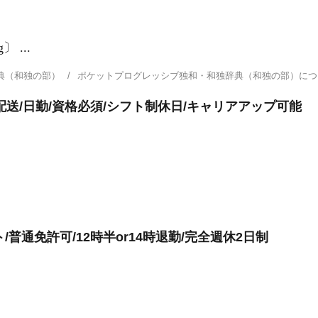
g〕 ...
典（和独の部）
ポケットプログレッシブ独和・和独辞典（和独の部）に
送/日勤/資格必須/シフト制休日/キャリアアップ可能
/普通免許可/12時半or14時退勤/完全週休2日制