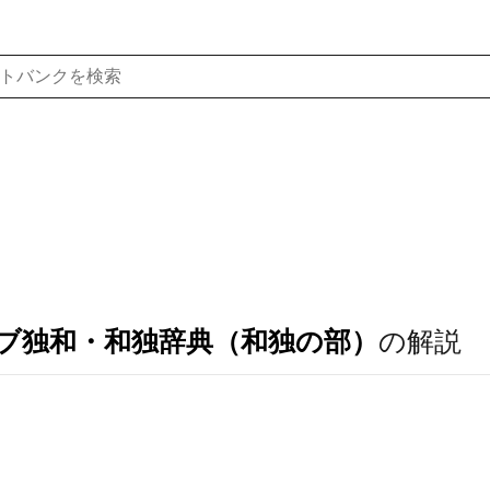
ブ独和・和独辞典（和独の部）
の解説