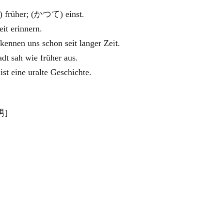
rüher; (かつて) einst.
it erinnern.
s schon seit langer Zeit.
 wie früher aus.
 uralte Geschichte.
男]