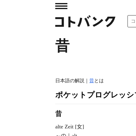
昔
日本語の解説｜
昔
とは
ポケットプログレッシ
昔
alte Zeit [女]
～の｜alt.