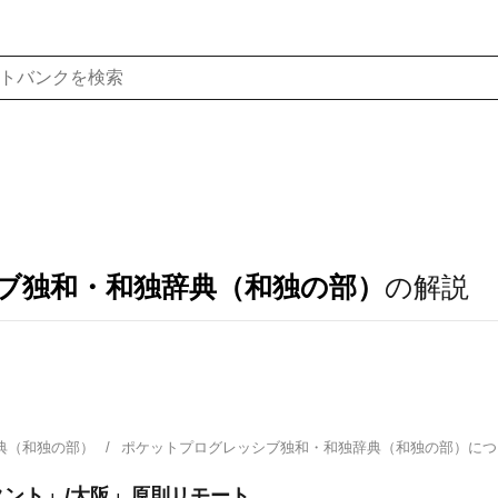
ブ独和・和独辞典（和独の部）
の解説
典（和独の部）
ポケットプログレッシブ独和・和独辞典（和独の部）に
ント」/大阪」原則リモート