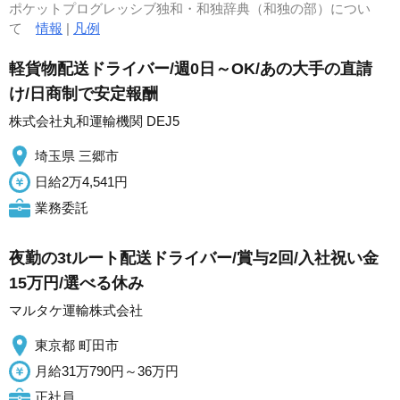
ポケットプログレッシブ独和・和独辞典（和独の部）につい
て
情報
|
凡例
軽貨物配送ドライバー/週0日～OK/あの大手の直請
け/日商制で安定報酬
株式会社丸和運輸機関 DEJ5
埼玉県 三郷市
日給2万4,541円
業務委託
夜勤の3tルート配送ドライバー/賞与2回/入社祝い金
15万円/選べる休み
マルタケ運輸株式会社
東京都 町田市
月給31万790円～36万円
正社員