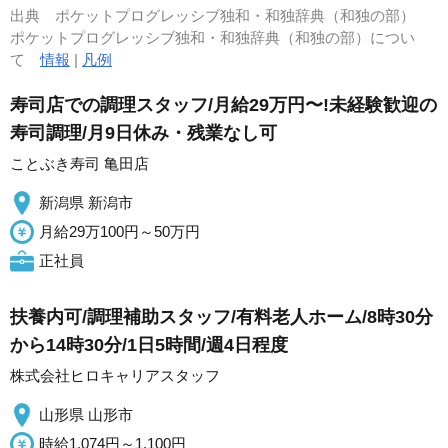
出典
ポケットプログレッシブ独和・和独辞典（和独の部）
ポケットプログレッシブ独和・和独辞典（和独の部）につい
て
情報
|
凡例
寿司店での調理スタッフ/月給29万円〜!未経験歓迎の
寿司調理/月9日休み・残業なし可
ことぶき寿司 亀田店
新潟県 新潟市
月給29万100円～50万円
正社員
扶養内可/調理補助スタッフ/有料老人ホーム/8時30分
から14時30分/1日5時間/週4日程度
株式会社ヒロキャリアスタッフ
山形県 山形市
時給1,074円～1,100円