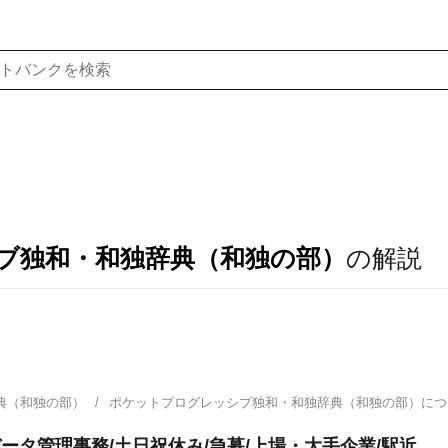
ブ独和・和独辞典（和独の部）
の解説
典（和独の部）
ポケットプログレッシブ独和・和独辞典（和独の部）に
ータ管理事務/土日祝休み/急募/上場・大手企業/駅近