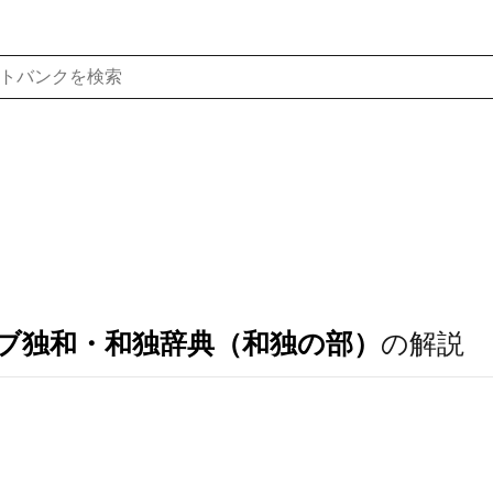
ブ独和・和独辞典（和独の部）
の解説