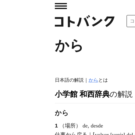
から
日本語の解説｜
から
とは
小学館 和西辞典
の解説
から
1
（場所） de, desde
仕事から戻る｜⌈volver [venir] del t