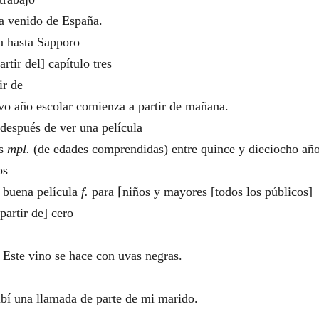
do de España.
sta Sapporo
 del] capítulo tres
r de
colar comienza a partir de mañana.
 de ver una película
s
mpl.
(de edades comprendidas) entre quince y dieciocho añ
os
 película
f.
para ⌈niños y mayores [todos los públicos]
tir de] cero
 se hace con uvas negras.
amada de parte de mi marido.