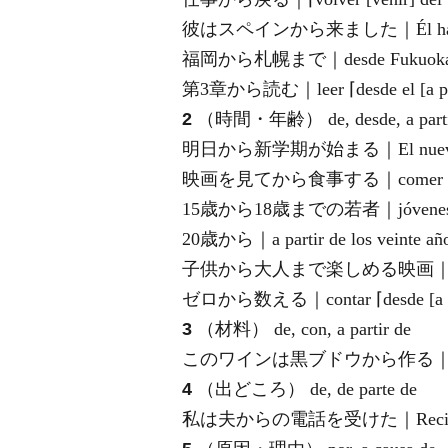
彼はスペインから来ました｜Él ha veni
福岡から札幌まで｜desde Fukuoka ha
第3章から読む｜leer ⌈desde el [a partir
2
（時間・年齢） de, desde, a parti
明日から新学期が始まる｜El nuevo año es
映画を見てから食事する｜comer después
15歳から18歳までの若者｜jóvene
20歳から｜a partir de los veinte añ
子供から大人まで楽しめる映画｜buena
ゼロから数える｜contar ⌈desde [a par
3
（材料） de, con, a partir de
このワインは黒ブドウから作る｜Este vino
4
（出どころ） de, de parte de
私は夫からの電話を受けた｜Recibí una ll