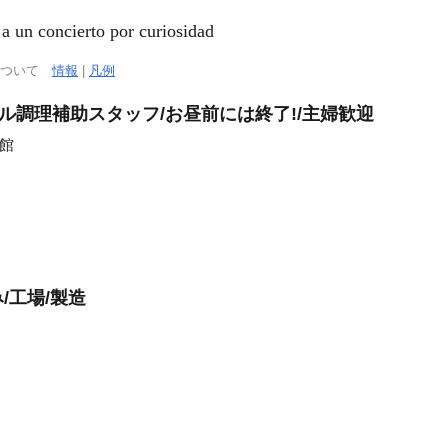
cierto por curiosidad
について
情報
|
凡例
ル調理補助スタッフ/お昼前には終了!/主婦歓迎
函館
/工場/製造