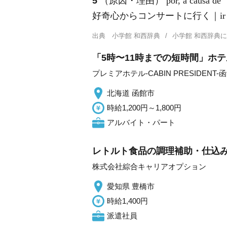
5
（原因・理由） por, a causa de
好奇心からコンサートに行く｜ir a un con
出典
小学館 和西辞典
小学館 和西辞典
「5時〜11時までの短時間」ホテ
プレミアホテル-CABIN PRESIDENT-
北海道 函館市
時給1,200円～1,800円
アルバイト・パート
レトルト食品の調理補助・仕込み
株式会社綜合キャリアオプション
愛知県 豊橋市
時給1,400円
派遣社員