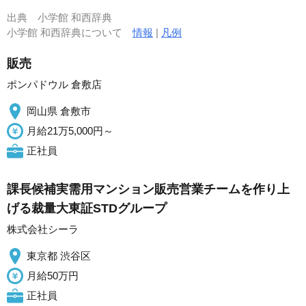
出典
小学館 和西辞典
小学館 和西辞典について
情報
|
凡例
販売
ポンパドウル 倉敷店
岡山県 倉敷市
月給21万5,000円～
正社員
課長候補実需用マンション販売営業チームを作り上
げる裁量大東証STDグループ
株式会社シーラ
東京都 渋谷区
月給50万円
正社員