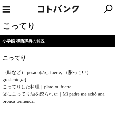
こってり
小学館 和西辞典
の解説
こってり
（味など） pesa
do
[
da
], fuerte, （脂っこい）
grasien
to
[
ta
]
こってりした料理｜plato
m.
fuerte
父にこってり油を絞られた｜Mi padre me echó una
bronca tremenda.