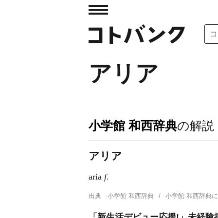
アリア
小学館 和西辞典
の解説
アリア
aria
f.
出典
小学館 和西辞典
小学館 和西辞典
「新生活デビュー応援!」未経験採