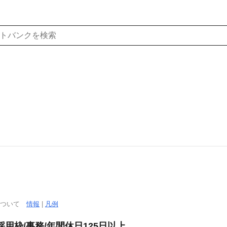
について
情報
|
凡例
用枠/事務/年間休日125日以上