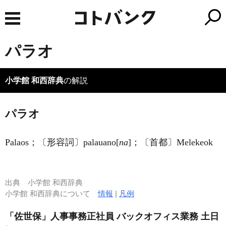
パラオ
小学館 和西辞典
の解説
パラオ
Palaos；〔形容詞〕palaua
no
[
na
]；〔首都〕Melekeok
出典
小学館 和西辞典
小学館 和西辞典について
情報
|
凡例
「佐世保」人事事務正社員 バックオフィス業務 土日