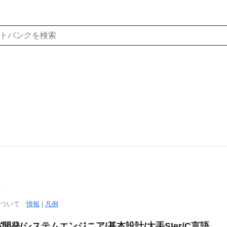
a
について
情報
|
凡例
発/システムエンジニア/基本設計/大手SIer/C言語