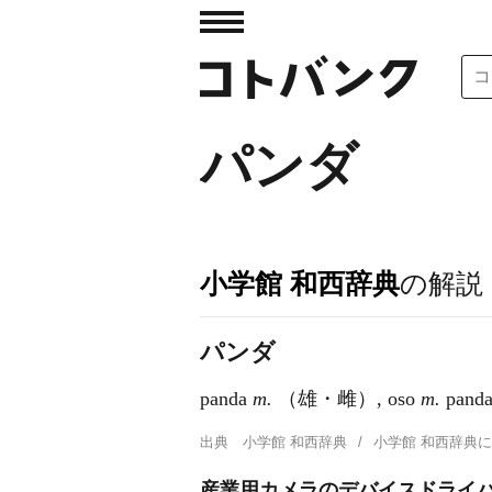
パンダ
小学館 和西辞典
の解説
パンダ
panda
m.
（雄・雌）, oso
m.
pand
出典
小学館 和西辞典
小学館 和西辞典
産業用カメラのデバイスドライバ開