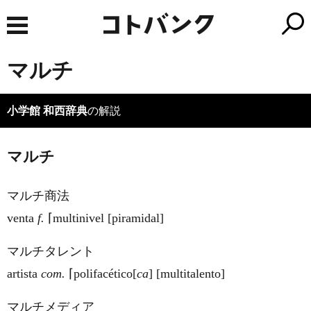
マルチ
小学館 和西辞典
の解説
マルチ
マルチ商法
venta
f.
⌈multinivel [piramidal]
マルチタレント
artista
com.
⌈polifacéti
co
[
ca
] [multitalento]
マルチメディア