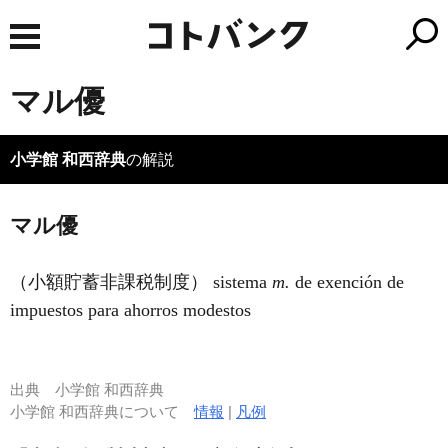
マル優
小学館 和西辞典
の解説
マル優
（小額貯蓄非課税制度） sistema
m.
de exención de
impuestos para ahorros modestos
出典
小学館 和西辞典
小学館 和西辞典について
情報
|
凡例