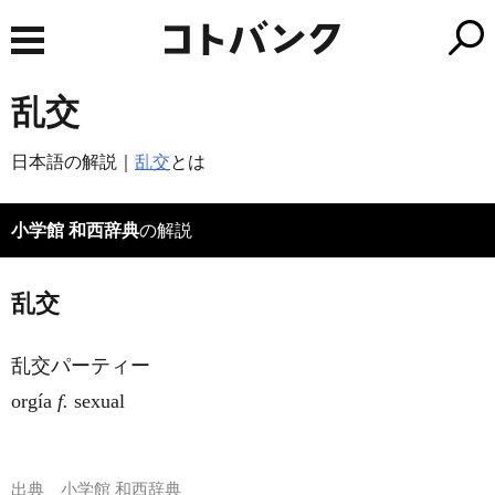
乱交
日本語の解説｜
乱交
とは
小学館 和西辞典
の解説
乱交
乱交パーティー
orgía
f.
sexual
出典
小学館 和西辞典