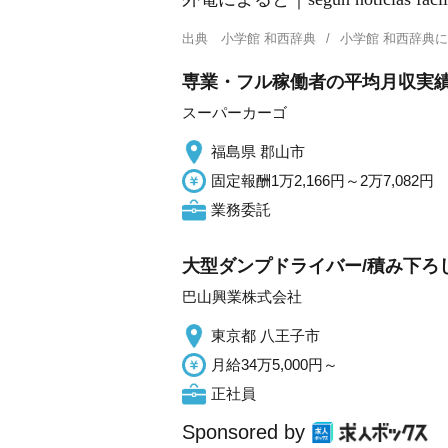
出典
小学館 和西辞典
小学館 和西辞典
専業・フル稼働者の平均月収実績
スーパーカーゴ
福島県 郡山市
固定報酬1万2,166円～2万7,082円
業務委託
大型ダンプドライバー/積み下ろ
巴山興業株式会社
東京都 八王子市
月給34万5,000円～
正社員
Sponsored by