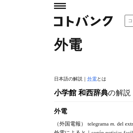
外電
日本語の解説｜
外電
とは
小学館 和西辞典
の解説
外電
（外国電報） telegrama
m.
del ext
外電によると｜según noticias facilitada