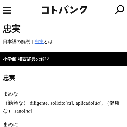
忠実
日本語の解説｜
忠実
とは
小学館 和西辞典
の解説
忠実
まめな
（勤勉な） diligente, solíci
to
[
ta
], aplica
do
[
da
], （健康
な） sa
no
[
na
]
まめに