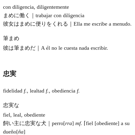
con diligencia, diligentemente
まめに働く｜trabajar con diligencia
彼女はまめに便りをくれる｜Ella me escribe a menudo.
筆まめ
彼は筆まめだ｜A él no le cuesta nada escribir.
忠実
fidelidad
f.
, lealtad
f.
, obediencia
f.
忠実な
fiel, leal, obediente
飼い主に忠実な犬｜pe
rro
[
rra
]
mf.
⌈fiel [obediente] a su
due
ño
[
ña
]