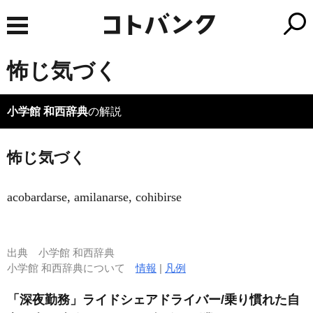
怖じ気づく
小学館 和西辞典
の解説
怖じ気づく
acobardarse, amilanarse, cohibirse
出典
小学館 和西辞典
小学館 和西辞典について
情報
|
凡例
「深夜勤務」ライドシェアドライバー/乗り慣れた自