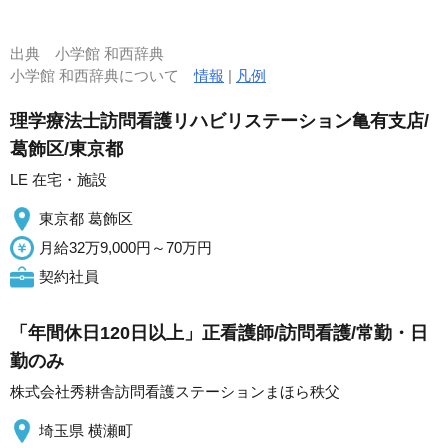
出典
小学館 和西辞典
小学館 和西辞典について
情報
|
凡例
理学療法士訪問看護リハビリステーション亀有支店/
葛飾区/東京都
LE 在宅・施設
東京都 葛飾区
月給32万9,000円～70万円
契約社員
「年間休日120日以上」正看護師/訪問看護/常勤・日
勤のみ
株式会社秀耕舎訪問看護ステーションまほら秩父
埼玉県 横瀬町