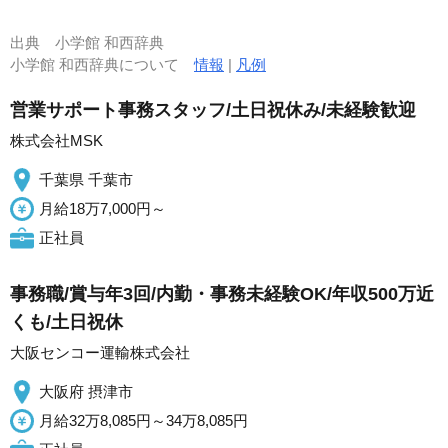
出典
小学館 和西辞典
小学館 和西辞典について
情報
|
凡例
営業サポート事務スタッフ/土日祝休み/未経験歓迎
株式会社MSK
千葉県 千葉市
月給18万7,000円～
正社員
事務職/賞与年3回/内勤・事務未経験OK/年収500万近
くも/土日祝休
大阪センコー運輸株式会社
大阪府 摂津市
月給32万8,085円～34万8,085円