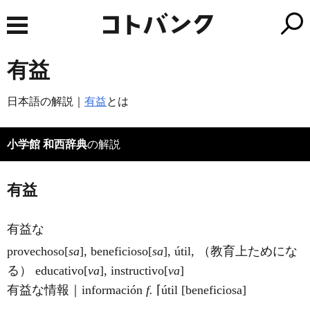
有益
日本語の解説｜
有益
とは
小学館 和西辞典
の解説
有益
有益な
provecho
so
[
sa
], beneficio
so
[
sa
], útil, （教育上ためにな
る） educati
vo
[
va
], instructi
vo
[
va
]
有益な情報｜información
f.
⌈útil [beneficiosa]