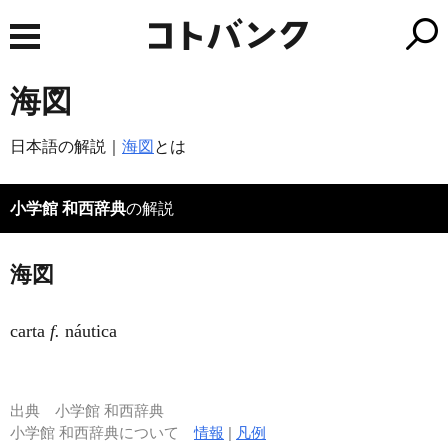
海図
日本語の解説｜
海図
とは
小学館 和西辞典
の解説
海図
carta
f.
náutica
出典
小学館 和西辞典
小学館 和西辞典について
情報
|
凡例