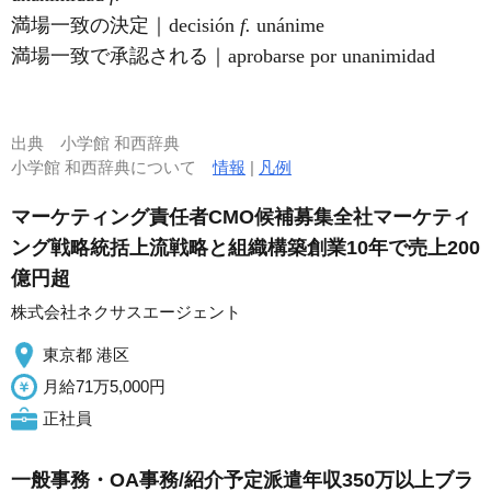
満場一致の決定｜decisión
f.
unánime
満場一致で承認される｜aprobarse por unanimidad
出典
小学館 和西辞典
小学館 和西辞典について
情報
|
凡例
マーケティング責任者CMO候補募集全社マーケティ
ング戦略統括上流戦略と組織構築創業10年で売上200
億円超
株式会社ネクサスエージェント
東京都 港区
月給71万5,000円
正社員
一般事務・OA事務/紹介予定派遣年収350万以上ブラ